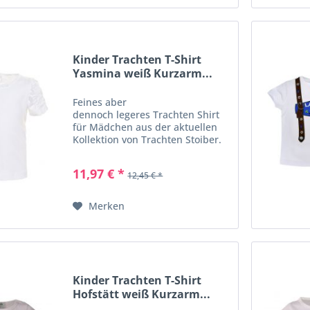
Kinder Trachten T-Shirt
Yasmina weiß Kurzarm...
Feines aber
dennoch legeres Trachten Shirt
für Mädchen aus der aktuellen
Kollektion von Trachten Stoiber.
Die Puffärmel sind mit
Gummizug raffiniert gezogen und
11,97 € *
12,45 € *
mit einer tollen Blümchenborte
verziert. Diese Borte ist auch am
Hals...
Merken
Kinder Trachten T-Shirt
Hofstätt weiß Kurzarm...