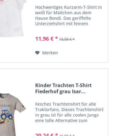
Hochwertiges Kurzarm-T-Shirt in
weiß für Mädchen aus dem
Hause Bondi. Das geriffelte
Unterziehshirt mit feinem
Stanzmuster passt optimal unter
ein Dirndl, kann aber auch
11,96 € *
15,95 € *
jederzeit zur Jeans, Legging oder
zum Rock getragen werden. Der...
Merken
Kinder Trachten T-Shirt
Fiederhof grau Isar...
Fesches Trachtenshirt für alle
Traktorfans. Dieses Trachtenshirt
in grau ist für alle coolen Jungs
eine tolle Alternative zum
Trachtenhemd. Verziert wird das
T- Shirt mit einer aufwendig
20,24 € *