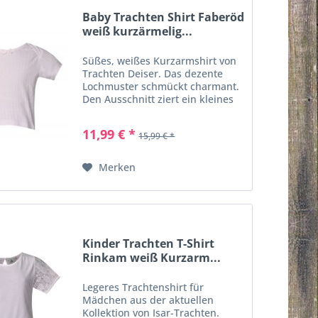
Baby Trachten Shirt Faberöd
weiß kurzärmelig...
Süßes, weißes Kurzarmshirt von
Trachten Deiser. Das dezente
Lochmuster schmückt charmant.
Den Ausschnitt ziert ein kleines
Schleifchen. Durch die 100%
Baumwolle sehr angenehm zu
11,99 € *
15,99 € *
tragen. In Kürze: Trachtenshirt,
Farbe: weiß,...
Merken
Kinder Trachten T-Shirt
Rinkam weiß Kurzarm...
Legeres Trachtenshirt für
Mädchen aus der aktuellen
Kollektion von Isar-Trachten.