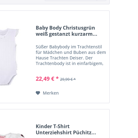
Baby Body Christusgrün
weiß gestanzt kurzarm...
Süßer Babybody im Trachtenstil
für Mädchen und Buben aus dem
Hause Trachten Deiser. Der
Trachtenbody ist in einfarbigem,
schlichtem weiß gehalten und ist
mit einem feinem,
22,49 € *
29,99 € *
trachtigem Stanzmuster verziert. Besonders
schön ist auch die...
Merken
Kinder T-Shirt
Unterziehshirt Püchitz...