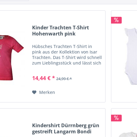
Kinder Trachten T-Shirt
Hohenwarth pink
Kurzarm...
Hübsches Trachten T-Shirt in
pink aus der Kollektion von Isar
Trachten. Das T-Shirt wird schnell
zum Lieblingsstück und lässt sich
super zur Jeans oder Lederhose
kombinieren. Das Trachtenshirt
14,44 € *
24,99 € *
für Mädels ist vorne mit einem
Reh aus...
Merken
Kindershirt Dürrnberg grün
gestreift Langarm Bondi