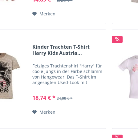
29,99 € *
liebevoll eine Rehleinstickerei
angebracht. Der Saum des...
Merken
Kinder Trachten T-Shirt
Harry Kids Austria...
Fetziges Trachtenshirt "Harry" für
coole Jungs in der Farbe schlamm
von Hangowear. Das T-Shirt im
angesagten Used-Look mit
dem stylischen Print vorne ist ein
absolutes Must-Have zu
18,74 € *
24,99 € *
Lederhose oder Trachtenjeans
für jeden feschen Buam....
Merken