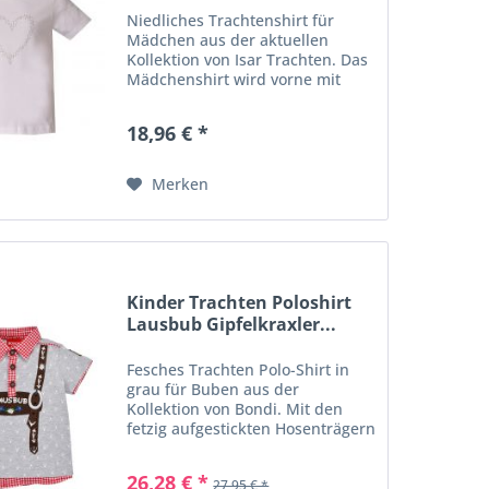
Niedliches Trachtenshirt für
Mädchen aus der aktuellen
Kollektion von Isar Trachten. Das
Mädchenshirt wird vorne mit
einen Herz aus Glitzersteinchen
verziert und betont. Super
18,96 € *
kombinierbar zur Jeans,
Lederhose oder Rock. Gefertigt
wurde...
Merken
Kinder Trachten Poloshirt
Lausbub Gipfelkraxler...
Fesches Trachten Polo-Shirt in
grau für Buben aus der
Kollektion von Bondi. Mit den
fetzig aufgestickten Hosenträgern
und dem Schriftzug "Lausbub" ist
Ihr Lauser mit Sicherheit der
26,28 € *
27,95 € *
Hingucker auf jedem Festerl.