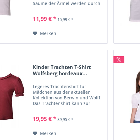
Säume der Ärmel werden durch
eine hübsche Bordüre
geschmückt. In Kürze:
11,99 € *
15,99 € *
Trachtenshirt, Farbe: weiß,
Rundhalsausschnitt mit
Schleifchen,...
Merken
Kinder Trachten T-Shirt
Wolfsberg bordeaux...
Legeres Trachtenshirt für
Mädchen aus der aktuellen
Kollektion von Berwin und Wolff.
Das Trachtenshirt kann zur
Lederhose oder auch zum Dirndl
als Dirndlbluse getragen werden.
19,95 € *
39,95 € *
Der Rundhalsausschnitt wird mit
einer Rüsche umrandet....
Merken