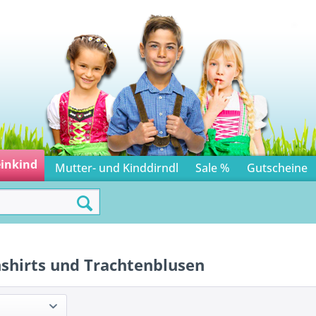
einkind
Mutter- und Kinddirndl
Sale %
Gutscheine
shirts und Trachtenblusen