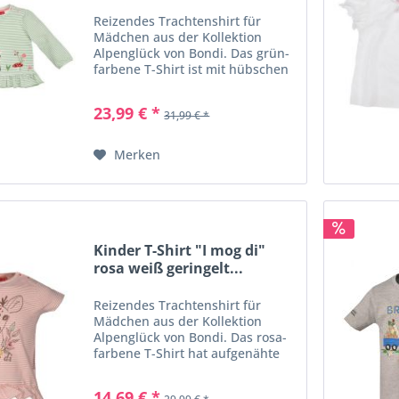
Reizendes Trachtenshirt für
Mädchen aus der Kollektion
Alpenglück von Bondi. Das grün-
farbene T-Shirt ist mit hübschen
aufgestickten Blumen und Pilzen
verziert, dazwischen ist liebevoll
23,99 € *
31,99 € *
eine Rehleinstickerei angebracht.
Der Saum des...
Merken
Kinder T-Shirt "I mog di"
rosa weiß geringelt...
Reizendes Trachtenshirt für
Mädchen aus der Kollektion
Alpenglück von Bondi. Das rosa-
farbene T-Shirt hat aufgenähte
Buchstaben mit dem Schriftzug "I
mog di". Darüber ist eine
14,69 € *