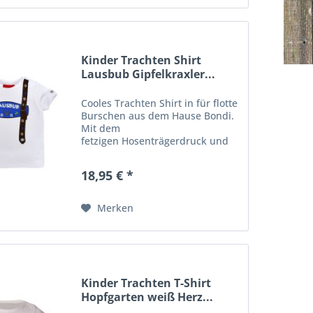
Kinder Trachten Shirt
Lausbub Gipfelkraxler...
Cooles Trachten Shirt in für flotte
Burschen aus dem Hause Bondi.
Mit dem
fetzigen Hosenträgerdruck und
dem gestickten Schriftzug
"Lausbub" ist Ihr Lausbub mit
18,95 € *
Sicherheit der Hingucker auf
jedem Festerl. Durch
die hochwertige Jerseyware...
Merken
Kinder Trachten T-Shirt
Hopfgarten weiß Herz...