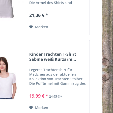
Die Ärmel des Shirts sind
aus Spitze mit
Blumenmuster gefertigt
21,36 € *
und schließen mit einem tollen
Wellenbündchen ab. Die Bluse ist
einfach zu allem super...
Merken
Kinder Trachten T-Shirt
Sabine weiß Kurzarm...
Legeres Trachtenshirt für
Mädchen aus der aktuellen
Kollektion von Trachten Stoiber.
Die Puffärmel mit Gummizug des
Shirts sind aus Kontraststoff
gefertigt und schließen mit einer
19,99 € *
24,95 € *
tollen Wellenspitze ab. Die Bluse
ist einfach zu allem...
Merken