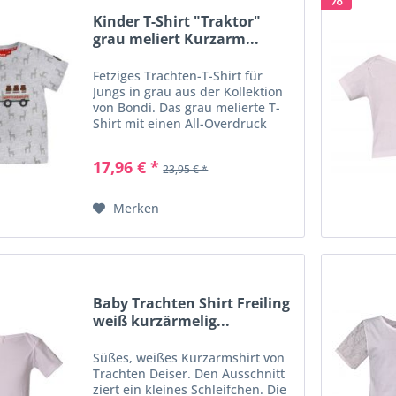
Kinder T-Shirt "Traktor"
grau meliert Kurzarm...
Fetziges Trachten-T-Shirt für
Jungs in grau aus der Kollektion
von Bondi. Das grau melierte T-
Shirt mit einen All-Overdruck
"Hirsch" überzeugt
mit angenehmen
17,96 € *
23,95 € *
Trageeigenschaften. Ein
besonderer Hingucker ist der
"Traktor mit...
Merken
Baby Trachten Shirt Freiling
weiß kurzärmelig...
Süßes, weißes Kurzarmshirt von
Trachten Deiser. Den Ausschnitt
ziert ein kleines Schleifchen. Die