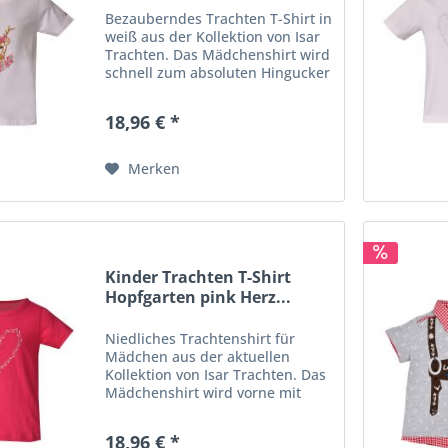
Bezauberndes Trachten T-Shirt in
weiß aus der Kollektion von Isar
Trachten. Das Mädchenshirt wird
schnell zum absoluten Hingucker
und lässt sich super zur Jeans
oder Lederhose kombinieren. Das
18,96 € *
Trachtenshirt für Mädels ist
vorne mit einer...
Merken
Kinder Trachten T-Shirt
Hopfgarten pink Herz...
Niedliches Trachtenshirt für
Mädchen aus der aktuellen
Kollektion von Isar Trachten. Das
Mädchenshirt wird vorne mit
einen Herz aus Glitzersteinchen
verziert und betont. Super
18,96 € *
kombinierbar zur Jeans,