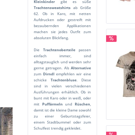
Kleinkinder
gibt es süße
Trachtensweatshirts
ab Größe
62. Ob in Karo, mit netten
Aufdrucken oder gestreift mit
bezaubernden Applikationen
machen sie jedes Outfit zum
absoluten Blickfang.
Die
Trachtenoberteile
passen
einfach immer, sind
alltagstauglich und werden sehr
gerne getragen. Als
Alternative
zum
Dirndl
empfehlen wir eine
schicke
Trachtenbluse
. Diese
sind in vielen verschiedenen
Ausführungen erhältlich. Ob in
bunt mit Karo oder in weiß, oder
mit
Puffärmeln
und
Rüschen
,
damit ist die kleine Dame sowohl
zu einer Geburtstagsfeier,
einem Stadtbummel oder zum
Schulfest trendig gekleidet.