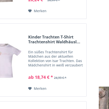
26,99 € *
gestalteten Stickerei in Form von
Traktor mit...
Merken
Kinder Trachten T-Shirt
Trachtenshirt Waldhäusl...
Ein süßes Trachtenshirt für
Mädchen aus der aktuellen
Kollektion von Isar Trachten. Das
Mädchenshirt in weiß verzaubert
durch einen tollen Printmotiv
und dem Schriftzug "Trachtvoll".
ab 18,74 € *
24,99 € *
Die reine Baumwolle sorgt für ein
angenehmes...
Merken