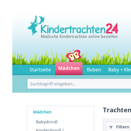
Mädchen
Startseite
Buben
Baby + Kle
Trachte
Mädchen
Babydirndl
Filtern
Kinderdirndl /