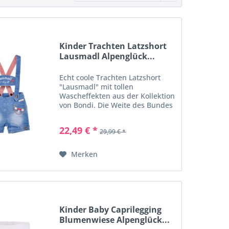
Kinder Trachten Latzshort
Lausmadl Alpenglück...
Echt coole Trachten Latzshort
"Lausmadl" mit tollen
Wascheffekten aus der Kollektion
von Bondi. Die Weite des Bundes
ist mit Gummizug und Knopf
regulierbar und die Träger lassen
22,49 € *
29,99 € *
sich in der Länge verstellen. Die
Short hat zwei süß...
Merken
Kinder Baby Caprilegging
Blumenwiese Alpenglück...