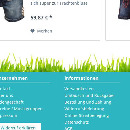
sich super zur Trachtenbluse
oder auch zum T-shirt
kombinieren. Verziert wird die
59,87 € *
Jeansshort mit Stickereien am
Latz und an der Messertasche.
Dazu...
Merken
nternehmen
Informationen
ntakt
Versandkosten
er uns
Umtausch und Rückgabe
dengeschäft
Bestellung und Zahlung
reine / Musikgruppen
Widerrufsbelehrung
mpressum
Online-Streitbeilegung
Datenschutz
Widerruf erklären
AGB