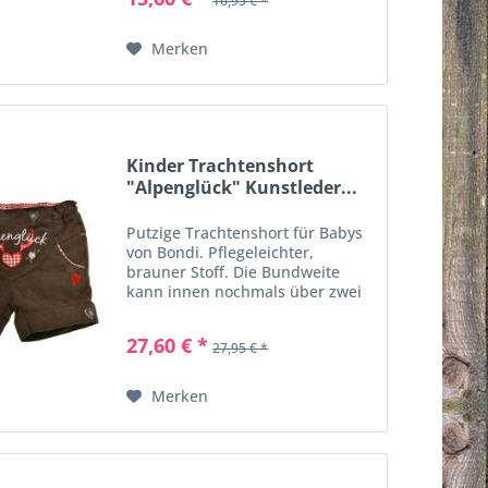
16,95 € *
die weiche Baumwollqualität. Der
Latz ist dekorativ...
Merken
Kinder Trachtenshort
"Alpenglück" Kunstleder...
Putzige Trachtenshort für Babys
von Bondi. Pflegeleichter,
brauner Stoff. Die Bundweite
kann innen nochmals über zwei
Knöpfe reguliert werden. Süßer
"Ich hab dich lieb" Aufnäher, auf
27,60 € *
27,95 € *
der rechten Hüfte hinten. Der
Latz ist mit dem...
Merken