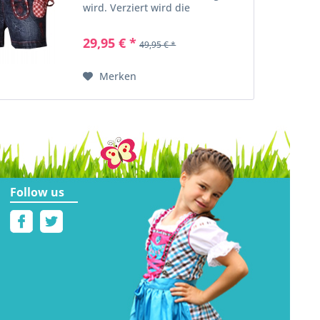
wird. Verziert wird die
Trachtenjeans durch aufwendige
rote Stickereien und rot/weiß
29,95 € *
49,95 € *
karierte Borten an Tasche und
Latz. Der Bund kann zusätzlich...
Merken
Follow us