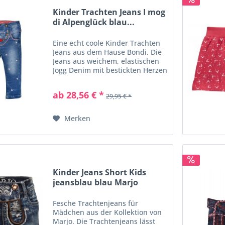
Kinder Trachten Jeans I mog
di Alpenglück blau...
Eine echt coole Kinder Trachten
Jeans aus dem Hause Bondi. Die
Jeans aus weichem, elastischen
Jogg Denim mit bestickten Herzen
ist der Hingucker auf jedem
Trachten Festerl. Der herzförmige
ab 28,56 € *
29,95 € *
Latz der Hose hat eine
wunderschöne...
Merken
Kinder Jeans Short Kids
jeansblau blau Marjo
Fesche Trachtenjeans für
Mädchen aus der Kollektion von
Marjo. Die Trachtenjeans lässt