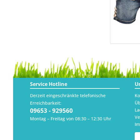
Service Hotline
U
Derzeit eingeschränkte telefonische
Ko
Üb
Erreichbarkeit:
09653 - 929560
La
Ve
Montag – Freitag von 08:30 – 12:30 Uhr
I