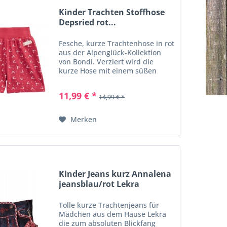
Kinder Trachten Stoffhose
Depsried rot...
Fesche, kurze Trachtenhose in rot
aus der Alpenglück-Kollektion
von Bondi. Verziert wird die
kurze Hose mit einem süßen
Druck aus weißen Punkten und
Herzen mit Geweihen. Auf der
11,99 € *
14,99 € *
Vorderseite ist eine Applikation
mit dem Schriftzug...
Merken
Kinder Jeans kurz Annalena
jeansblau/rot Lekra
Tolle kurze Trachtenjeans für
Mädchen aus dem Hause Lekra
die zum absoluten Blickfang