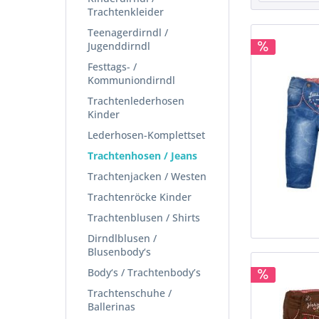
Trachtenkleider
Teenagerdirndl /
Jugenddirndl
Festtags- /
Kommuniondirndl
Trachtenlederhosen
Kinder
Lederhosen-Komplettset
Trachtenhosen / Jeans
Trachtenjacken / Westen
Trachtenröcke Kinder
Trachtenblusen / Shirts
Dirndlblusen /
Blusenbody‘s
Body‘s / Trachtenbody’s
Trachtenschuhe /
Ballerinas