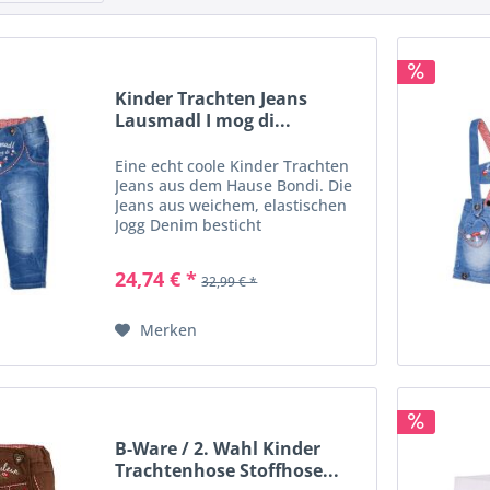
Kinder Trachten Jeans
Lausmadl I mog di...
Eine echt coole Kinder Trachten
Jeans aus dem Hause Bondi. Die
Jeans aus weichem, elastischen
Jogg Denim besticht
mit ihrer aufwändigen
Verarbeitung. Ein zauberhafter
24,74 € *
32,99 € *
Hingucker ist der herzförmige
Latz mit den trachtigen Stickerein
mit...
Merken
B-Ware / 2. Wahl Kinder
Trachtenhose Stoffhose...