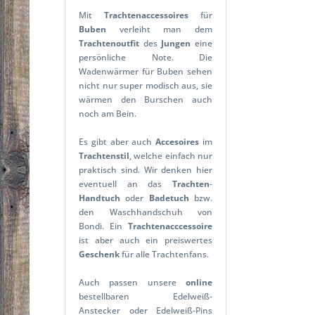
Mit
Trachtenaccessoires
für
Buben
verleiht man dem
Trachtenoutfit
des
Jungen
eine
persönliche Note. Die
Wadenwärmer für Buben sehen
nicht nur super modisch aus, sie
wärmen den Burschen auch
noch am Bein.
Es gibt aber auch
Accesoires
im
Trachtenstil
, welche einfach nur
praktisch sind. Wir denken hier
eventuell an das
Trachten
-
Handtuch
oder
Badetuch
bzw.
den Waschhandschuh von
Bondi. Ein
Trachtenacccessoire
ist aber auch ein preiswertes
Geschenk
für alle Trachtenfans.
Auch passen unsere
online
bestellbaren Edelweiß-
Anstecker oder Edelweiß-Pins