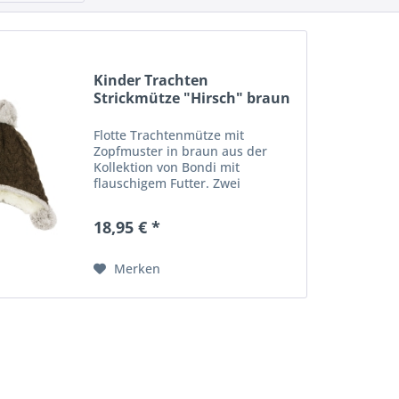
Kinder Trachten
Strickmütze "Hirsch" braun
Bondi
Flotte Trachtenmütze mit
Zopfmuster in braun aus der
Kollektion von Bondi mit
flauschigem Futter. Zwei
"Hirsch"-Stickereien über je einer
Ohrenklappe sind ein echter
18,95 € *
Hingucker. Drei Bommeln in
Kontrastfarbe sind die optimale
Ergänzung...
Merken