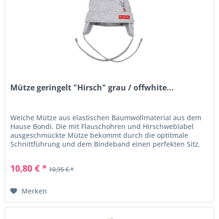
man diese mit Federn oder Gamsbart
aufpeppt. So aufgehübscht wird jeder
kleine Junge zum großen Jäger.
Mütze geringelt "Hirsch" grau / offwhite...
Weiche Mütze aus elastischen Baumwollmaterial aus dem
Hause Bondi. Die mit Flauschohren und Hirschweblabel
ausgeschmückte Mütze bekommt durch die optitmale
Schnittführung und dem Bindeband einen perfekten Sitz.
in Kürze: Kindermütze,...
10,80 € *
10,95 € *
Merken