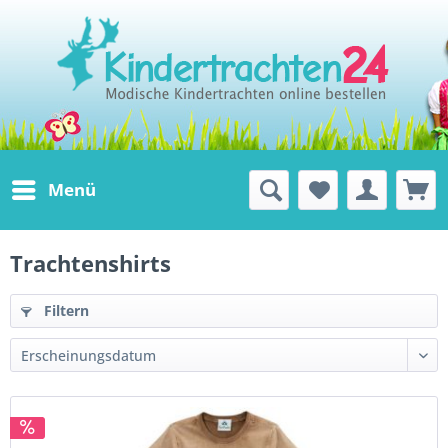
Fenster schließen
Trachtenshirts
Trachtenshirts
lassen sich ganz nach
belieben mit Lederhose und Jeans
kombinieren. Es muss zur Lederhose
nicht immer nur das Trachtenhemd sein.
Menü
Im Freundeskreis oder zu lockeren
Zusammentreffen passt auch ein
T-Shirt
oder
Langarmshirt
unter die Lederhose.
Trachtenshirts
Die
Shirts
mit aufgedruckten Lederhosen
ahmen auf witzige Weise den
Filtern
Lederhosen-Look nach. Aber egal mit
welchem Aufdruck, jedes
Trachtenshirt
ist ein Blickfang für sich. Traditionelle
Applikation und Stickereien sind auch auf
den
Trachtenshirts
zu finden.
Die
Trachtenoberteile
sind