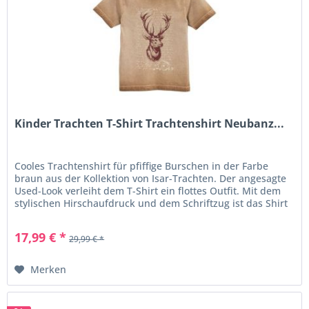
alltagstauglich und werden sehr gerne
getragen, da sie zu allem passen und
pflegeleicht sind.
Sie können im
Onlineshop
von
Kindertrachten24
aus einem
reichhaltigen Angebot wählen!
Kinder Trachten T-Shirt Trachtenshirt Neubanz...
Cooles Trachtenshirt für pfiffige Burschen in der Farbe
braun aus der Kollektion von Isar-Trachten. Der angesagte
Used-Look verleiht dem T-Shirt ein flottes Outfit. Mit dem
stylischen Hirschaufdruck und dem Schriftzug ist das Shirt
ein...
17,99 € *
29,99 € *
Merken