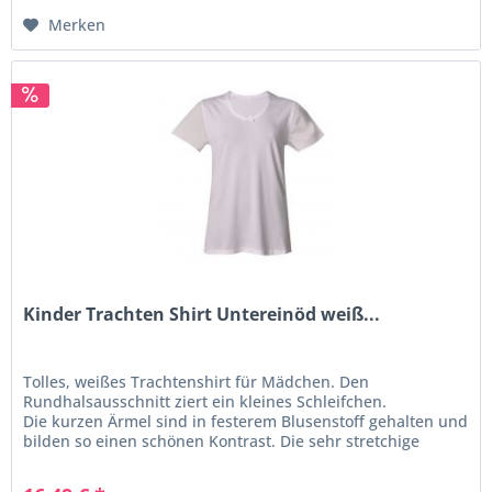
Dirndlbluse
für Ihr
Mädchen
. Wir führen
Merken
eine große Auswahl an
preiswerten
und
hochwertigen
Dirndlblusen für Kinder.
Zudem gibt es eine Menge verspielte
Trachtenaccessoires
für Ihr Kind. Wir
wünschen viel Spaß beim Stöbern.
Kinder Trachten Shirt Untereinöd weiß...
Tolles, weißes Trachtenshirt für Mädchen. Den
Rundhalsausschnitt ziert ein kleines Schleifchen.
Die kurzen Ärmel sind in festerem Blusenstoff gehalten und
bilden so einen schönen Kontrast. Die sehr stretchige
Qualität des Shirts ist...