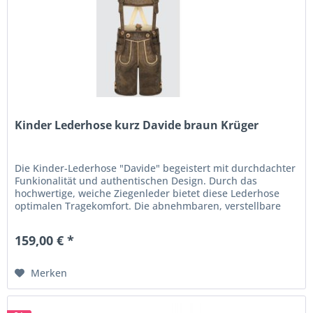
von der kurzen
Shorts
über
Kniebundhosen
bis zu
langen
Lederhosen
eine umfangreiche Auswahl.
Wählen Sie aus unserem gut bestückten
Sortiment das passende aus!
Kinder Lederhose kurz Davide braun Krüger
Die Kinder-Lederhose "Davide" begeistert mit durchdachter
Funkionalität und authentischen Design. Durch das
hochwertige, weiche Ziegenleder bietet diese Lederhose
optimalen Tragekomfort. Die abnehmbaren, verstellbare
Träger sorgen für...
159,00 € *
Merken