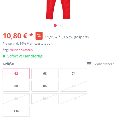
10,80 € *
11,95 € *
(9,62% gespart)
Preise inkl. 19% Mehrwertsteuer.
Zzgl.
Versandkosten
Sofort versandfertig!
Größe
Größentabelle
62
68
74
80
86
92
98
104
110
116