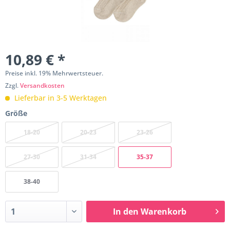
10,89 € *
Preise inkl. 19% Mehrwertsteuer.
Zzgl.
Versandkosten
Lieferbar in 3-5 Werktagen
Größe
18-20
20-23
23-26
27-30
31-34
35-37
38-40
In den
Warenkorb