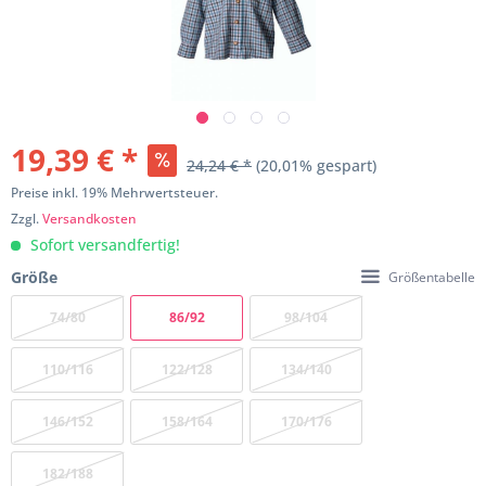
19,39 € *
24,24 € *
(20,01% gespart)
Preise inkl. 19% Mehrwertsteuer.
Zzgl.
Versandkosten
Sofort versandfertig!
Größe
Größentabelle
74/80
86/92
98/104
110/116
122/128
134/140
146/152
158/164
170/176
182/188