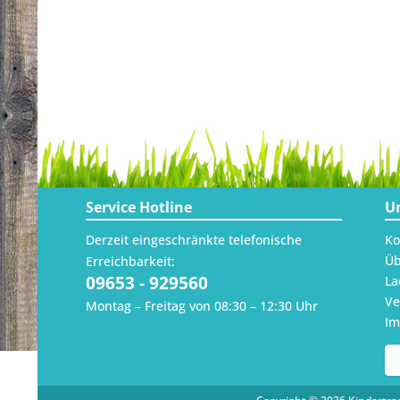
Service Hotline
U
Derzeit eingeschränkte telefonische
Ko
Üb
Erreichbarkeit:
09653 - 929560
La
Ve
Montag – Freitag von 08:30 – 12:30 Uhr
I