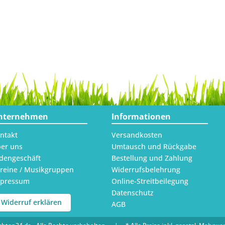
nternehmen
Informationen
ntakt
Versandkosten
er uns
Umtausch und Rückgabe
dengeschäft
Bestellung und Zahlung
reine / Musikgruppen
Widerrufsbelehrung
mpressum
Online-Streitbeilegung
Datenschutz
Widerruf erklären
AGB