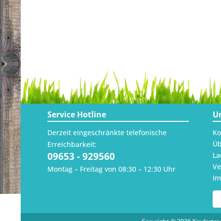
Service Hotline
U
Derzeit eingeschränkte telefonische
Ko
Üb
Erreichbarkeit:
09653 - 929560
La
Ve
Montag – Freitag von 08:30 – 12:30 Uhr
I