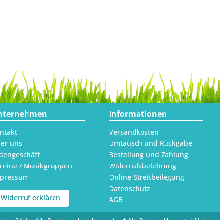
nternehmen
Informationen
ntakt
Versandkosten
er uns
Umtausch und Rückgabe
dengeschäft
Bestellung und Zahlung
reine / Musikgruppen
Widerrufsbelehrung
mpressum
Online-Streitbeilegung
Datenschutz
Widerruf erklären
AGB