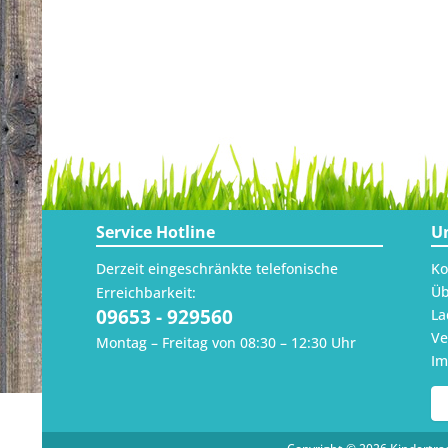
Service Hotline
U
Derzeit eingeschränkte telefonische
Ko
Üb
Erreichbarkeit:
09653 - 929560
La
Ve
Montag – Freitag von 08:30 – 12:30 Uhr
I