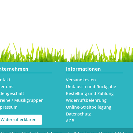
nternehmen
Informationen
ntakt
Versandkosten
er uns
Umtausch und Rückgabe
dengeschäft
Bestellung und Zahlung
reine / Musikgruppen
Widerrufsbelehrung
mpressum
Online-Streitbeilegung
Datenschutz
Widerruf erklären
AGB