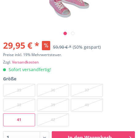
29,95 € *
59,90 € *
(50% gespart)
Preise inkl. 19% Mehrwertsteuer.
Zzgl.
Versandkosten
Sofort versandfertig!
Größe
35
36
37
38
39
40
41
42
In den
Warenkorb