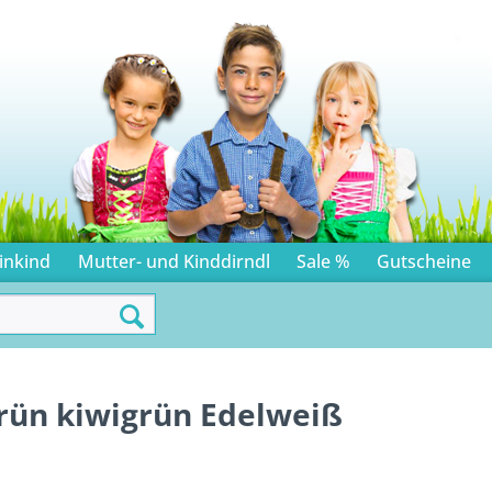
inkind
Mutter- und Kinddirndl
Sale %
Gutscheine
grün kiwigrün Edelweiß