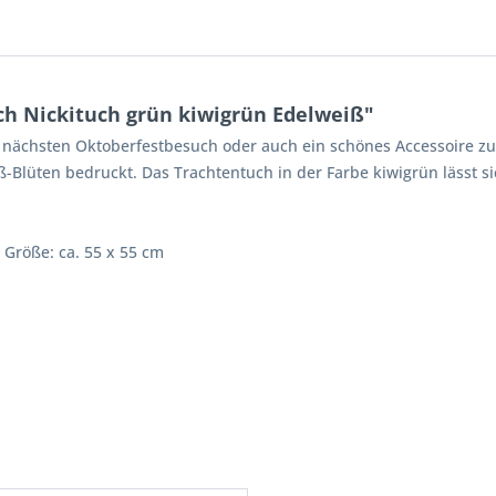
h Nickituch grün kiwigrün Edelweiß"
n nächsten Oktoberfestbesuch oder auch ein schönes Accessoire zu
eiß-Blüten bedruckt. Das Trachtentuch in der Farbe kiwigrün lässt
 Größe: ca. 55 x 55 cm