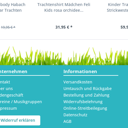
nbody Habach
Trachtenshirt Mädchen Feli
Kinder Tr
ar Trachten
Kids rosa orchidee...
Strickweste
31,95 € *
59,
19,95 € *
nternehmen
Informationen
ntakt
Versandkosten
er uns
Umtausch und Rückgabe
dengeschäft
Bestellung und Zahlung
reine / Musikgruppen
Widerrufsbelehrung
mpressum
Online-Streitbeilegung
Datenschutz
Widerruf erklären
AGB