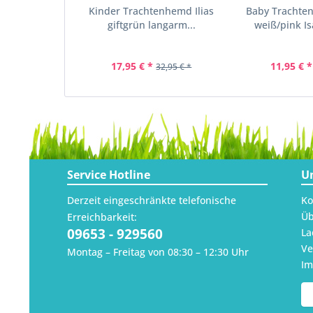
Kinder Trachtenhemd Ilias
Baby Trachte
giftgrün langarm...
weiß/pink Is
17,95 € *
11,95 € *
32,95 € *
Service Hotline
U
Derzeit eingeschränkte telefonische
Ko
Üb
Erreichbarkeit:
09653 - 929560
La
Ve
Montag – Freitag von 08:30 – 12:30 Uhr
I