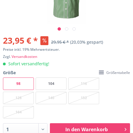
23,95 € *
29,95 € *
(20,03% gespart)
Preise inkl. 19% Mehrwertsteuer.
Zzgl.
Versandkosten
Sofort versandfertig!
Größe
Größentabelle
98
104
116
128
140
152
164
In den
Warenkorb