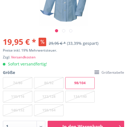
19,95 € *
29,95 € *
(33,39% gespart)
Preise inkl. 19% Mehrwertsteuer.
Zzgl.
Versandkosten
Sofort versandfertig!
Größe
Größentabelle
74/80
86/92
98/104
110/116
122/128
134/140
146/152
158/164
In den
Warenkorb