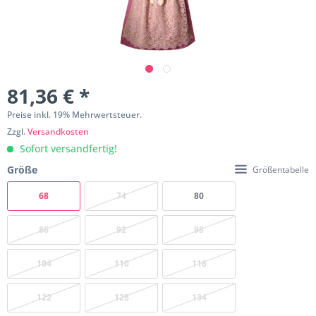
81,36 € *
Preise inkl. 19% Mehrwertsteuer.
Zzgl.
Versandkosten
Sofort versandfertig!
Größe
Größentabelle
68
74
80
86
92
98
104
110
116
122
128
134