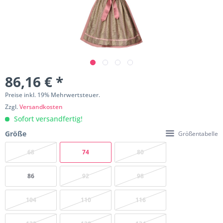
86,16 € *
Preise inkl. 19% Mehrwertsteuer.
Zzgl.
Versandkosten
Sofort versandfertig!
Größe
Größentabelle
68
74
80
86
92
98
104
110
116