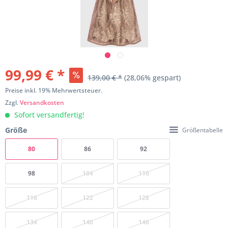
99,99 € *
139,00 € *
(28,06% gespart)
Preise inkl. 19% Mehrwertsteuer.
Zzgl.
Versandkosten
Sofort versandfertig!
Größe
Größentabelle
80
86
92
98
104
110
116
122
128
134
140
146