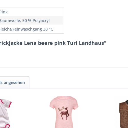
Pink
Baumwolle, 50 % Polyacryl
eleicht/Feinwaschgang 30 °C
rickjacke Lena beere pink Turi Landhaus"
ls angesehen