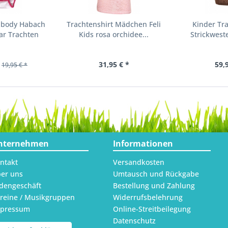
nbody Habach
Trachtenshirt Mädchen Feli
Kinder Tr
ar Trachten
Kids rosa orchidee...
Strickweste
31,95 € *
59,
19,95 € *
nternehmen
Informationen
ntakt
Versandkosten
er uns
Umtausch und Rückgabe
dengeschäft
Bestellung und Zahlung
reine / Musikgruppen
Widerrufsbelehrung
mpressum
Online-Streitbeilegung
Datenschutz