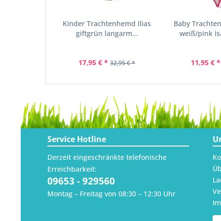
Kinder Trachtenhemd Ilias
Baby Trachte
giftgrün langarm...
weiß/pink Is
17,95 € *
11,95 € *
32,95 € *
Service Hotline
U
Derzeit eingeschränkte telefonische
Ko
Üb
Erreichbarkeit:
09653 - 929560
La
Ve
Montag – Freitag von 08:30 – 12:30 Uhr
I