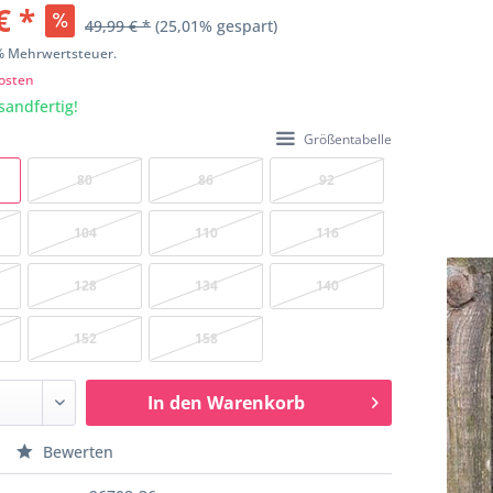
€ *
49,99 € *
(25,01% gespart)
9% Mehrwertsteuer.
osten
sandfertig!
Größentabelle
80
86
92
104
110
116
128
134
140
152
158
In den
Warenkorb
Bewerten