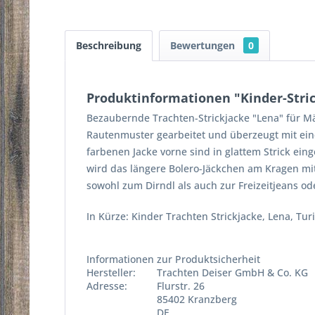
Beschreibung
Bewertungen
0
Produktinformationen "Kinder-Stri
Bezaubernde Trachten-Strickjacke "Lena" für Mä
Rautenmuster gearbeitet und überzeugt mit ei
farbenen Jacke vorne sind in glattem Strick ei
wird das längere Bolero-Jäckchen am Kragen mit 
sowohl zum Dirndl als auch zur Freizeitjeans o
In Kürze: Kinder Trachten Strickjacke, Lena, Tur
Informationen zur Produktsicherheit
Hersteller:
Trachten Deiser GmbH & Co. KG
Adresse:
Flurstr. 26
85402 Kranzberg
DE