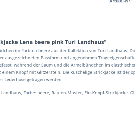
Artikel-Nr.:
ckjacke Lena beere pink Turi Landhaus"
dchen im Farbton beere aus der Kollektion von Turi-Landhaus. Die 
ner ausgezeichneten Passform und angenehmen Trageeigenschaften
ngefasst, während der Saum und die Ärmelbündchen im elasthische
einem Knopf mit Glitzerstein. Die kuschelige Strickjacke ist der o
der Lederhose getragen werden.
i Landhaus, Farbe: beere, Rauten-Muster, Ein-Knopf-Strickjacke, Gl