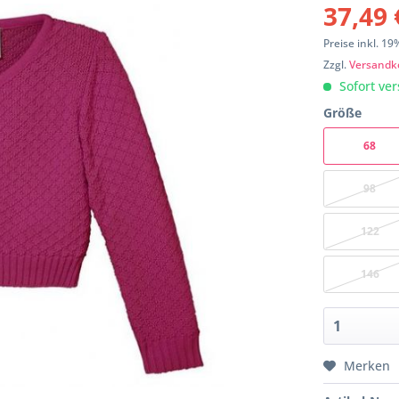
37,49 
Preise inkl. 1
Zzgl.
Versandk
Sofort ver
Größe
68
98
122
146
Merken