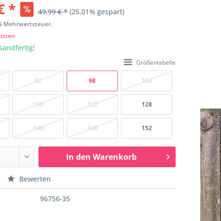
€ *
49,99 € *
(25,01% gespart)
9% Mehrwertsteuer.
osten
sandfertig!
Größentabelle
92
98
104
116
122
128
140
146
152
In den
Warenkorb
Bewerten
96756-35