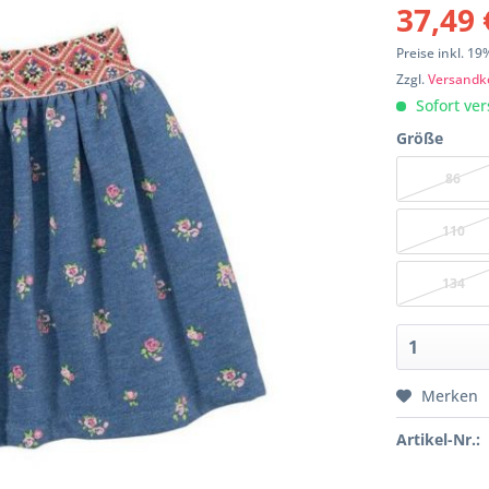
37,49 
Preise inkl. 1
Zzgl.
Versandk
Sofort ver
Größe
86
110
134
Merken
Artikel-Nr.: