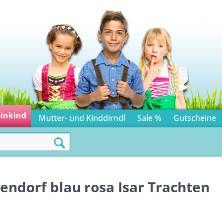
einkind
Mutter- und Kinddirndl
Sale %
Gutscheine
endorf blau rosa Isar Trachten