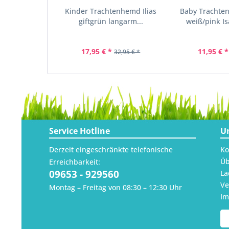
Kinder Trachtenhemd Ilias
Baby Trachte
giftgrün langarm...
weiß/pink Is
17,95 € *
11,95 € *
32,95 € *
Service Hotline
U
Derzeit eingeschränkte telefonische
Ko
Üb
Erreichbarkeit:
09653 - 929560
La
Ve
Montag – Freitag von 08:30 – 12:30 Uhr
I