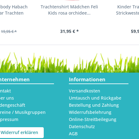
nbody Habach
Trachtenshirt Mädchen Feli
Kinder Tr
ar Trachten
Kids rosa orchidee...
Strickweste
31,95 € *
59,
19,95 € *
nternehmen
Informationen
ntakt
Versandkosten
er uns
Umtausch und Rückgabe
dengeschäft
Bestellung und Zahlung
reine / Musikgruppen
Widerrufsbelehrung
mpressum
Online-Streitbeilegung
Datenschutz
Widerruf erklären
AGB