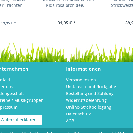
ar Trachten
Kids rosa orchidee...
Strickweste
31,95 € *
59,
19,95 € *
nternehmen
Informationen
ntakt
Versandkosten
er uns
Umtausch und Rückgabe
dengeschäft
Bestellung und Zahlung
reine / Musikgruppen
Widerrufsbelehrung
mpressum
Online-Streitbeilegung
Datenschutz
Widerruf erklären
AGB