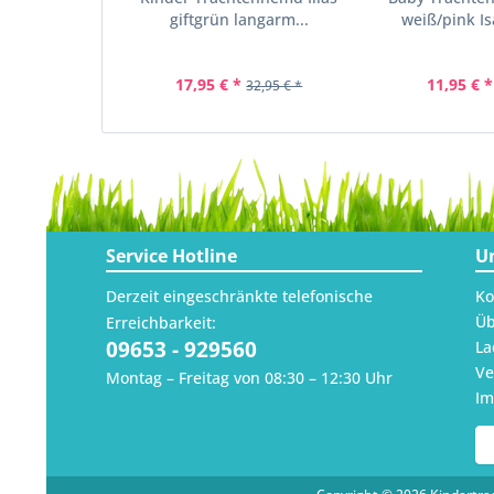
giftgrün langarm...
weiß/pink Is
17,95 € *
11,95 € *
32,95 € *
Service Hotline
U
Derzeit eingeschränkte telefonische
Ko
Üb
Erreichbarkeit:
09653 - 929560
La
Ve
Montag – Freitag von 08:30 – 12:30 Uhr
I