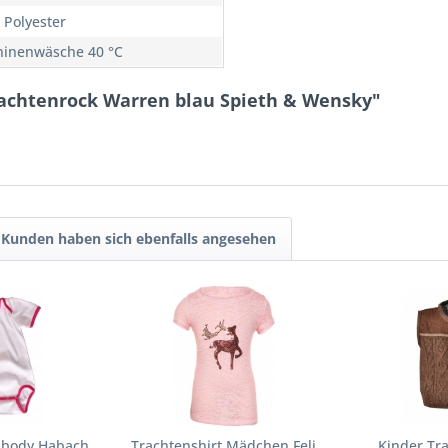
 Polyester
inenwäsche 40 °C
rachtenrock Warren blau Spieth & Wensky"
Kunden haben sich ebenfalls angesehen
nbody Habach
Trachtenshirt Mädchen Feli
Kinder Tr