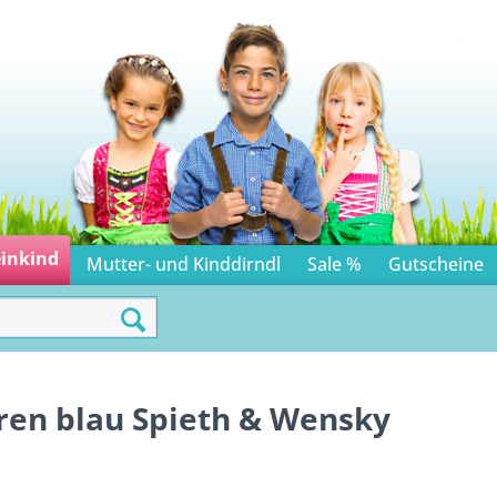
einkind
Mutter- und Kinddirndl
Sale %
Gutscheine
ren blau Spieth & Wensky