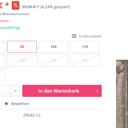
€ *
59,90 € *
(4,24% gespart)
9% Mehrwertsteuer.
osten
sandfertig!
Größentabelle
98
104
110
128
140
152
In den
Warenkorb
Bewerten
29543-12