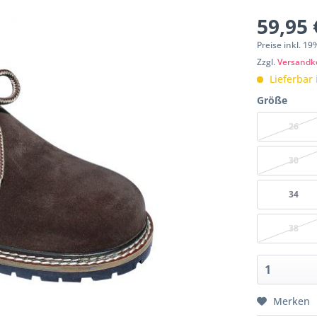
59,95 
Preise inkl. 1
Zzgl.
Versandk
Lieferbar 
Größe
26
30
34
38
Merken