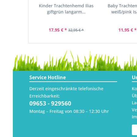
Kinder Trachtenhemd Ilias
Baby Trachte
giftgrün langarm...
weiß/pink Is
17,95 € *
11,95 € *
32,95 € *
Service Hotline
U
Derzeit eingeschränkte telefonische
Ko
Üb
Erreichbarkeit:
09653 - 929560
La
Ve
Montag – Freitag von 08:30 – 12:30 Uhr
I