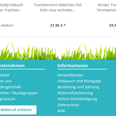
nbody Habach
Trachtenshirt Mädchen Feli
Kinder Tr
ar Trachten
Kids rosa orchidee...
Strickweste
31,95 € *
59,
19,95 € *
nternehmen
Informationen
ntakt
Versandkosten
er uns
Umtausch und Rückgabe
dengeschäft
Bestellung und Zahlung
reine / Musikgruppen
Widerrufsbelehrung
mpressum
Online-Streitbeilegung
Datenschutz
Widerruf erklären
AGB