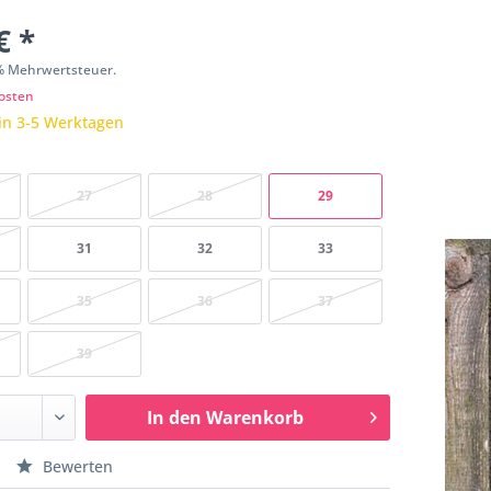
€ *
9% Mehrwertsteuer.
osten
in 3-5 Werktagen
27
28
29
31
32
33
35
36
37
39
In den
Warenkorb
Bewerten