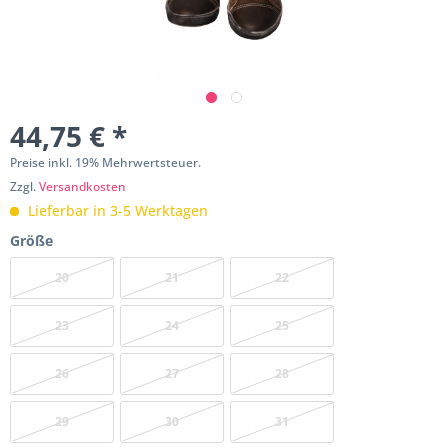
44,75 € *
Preise inkl. 19% Mehrwertsteuer.
Zzgl.
Versandkosten
Lieferbar in 3-5 Werktagen
Größe
20
21
22
23
24
25
26
27
28
29
30
31