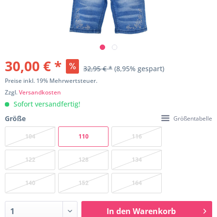
30,00 € *
32,95 € *
(8,95% gespart)
Preise inkl. 19% Mehrwertsteuer.
Zzgl.
Versandkosten
Sofort versandfertig!
Größe
Größentabelle
104
110
116
122
128
134
140
152
164
In den
Warenkorb