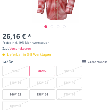
26,16 € *
Preise inkl. 19% Mehrwertsteuer.
Zzgl.
Versandkosten
Lieferbar in 3-5 Werktagen
Größe
Größentabelle
74/80
86/92
98/104
110/116
122/128
134/140
146/152
158/164
170/176
182/188