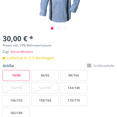
30,00 € *
Preise inkl. 19% Mehrwertsteuer.
Zzgl.
Versandkosten
Lieferbar in 3-5 Werktagen
Größe
Größentabelle
74/80
86/92
98/104
110/116
122/128
134/140
146/152
158/164
170/176
182/188