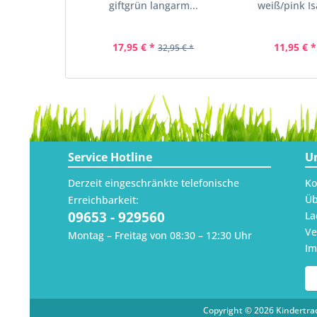
giftgrün langarm...
weiß/pink Is
17,95 € *
11,95 € *
32,95 € *
Service Hotline
U
Derzeit eingeschränkte telefonische
Ko
Üb
Erreichbarkeit:
09653 - 929560
La
Ve
Montag – Freitag von 08:30 – 12:30 Uhr
I
Copyright © 2026 Kindertrac