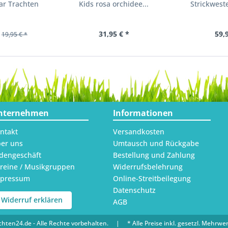
ar Trachten
Kids rosa orchidee...
Strickweste
31,95 € *
59,
19,95 € *
nternehmen
Informationen
ntakt
Versandkosten
er uns
Umtausch und Rückgabe
dengeschäft
Bestellung und Zahlung
reine / Musikgruppen
Widerrufsbelehrung
mpressum
Online-Streitbeilegung
Datenschutz
Widerruf erklären
AGB
hten24.de - Alle Rechte vorbehalten. | * Alle Preise inkl. gesetzl. Mehrwer