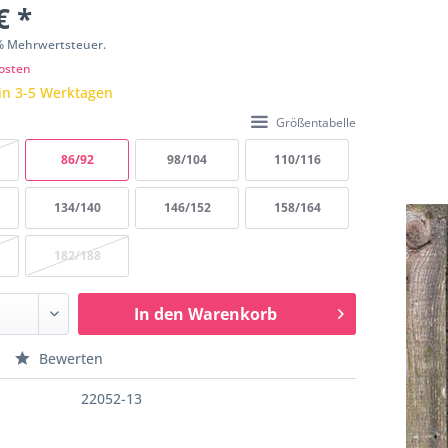
€ *
9% Mehrwertsteuer.
osten
in 3-5 Werktagen
Größentabelle
86/92
98/104
110/116
134/140
146/152
158/164
182/188
In den
Warenkorb
Bewerten
22052-13