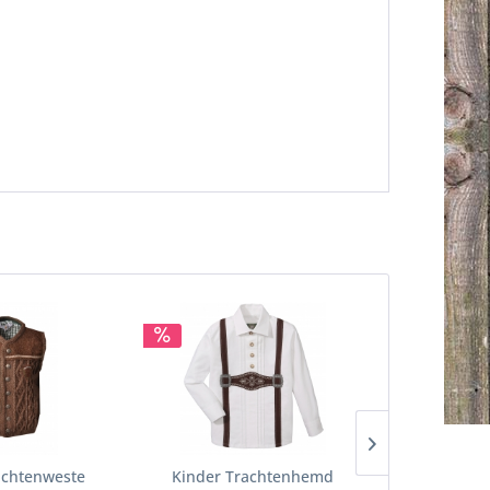
achtenweste
Kinder Trachtenhemd
Kinder T